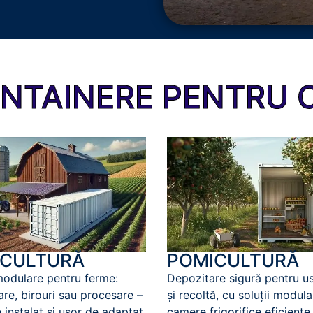
TAINERE PENTRU 
ICULTURĂ
POMICULTURĂ
 modulare pentru ferme:
Depozitare sigură pentru us
re, birouri sau procesare –
și recoltă, cu soluții modula
 instalat și ușor de adaptat.
camere frigorifice eficiente.