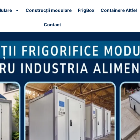
dulare
Construcții modulare
FrigBox
Containere Altfel
Contact