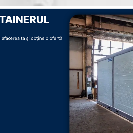
TAINERUL
 afacerea ta și obține o ofertă