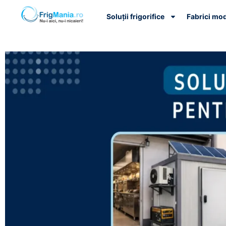
Soluții frigorifice
Fabrici mo