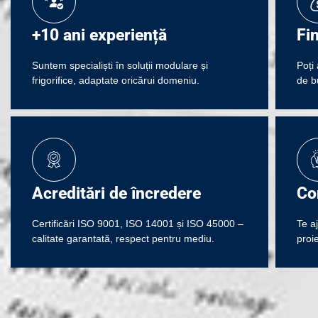
+10 ani experiență
Fi
Suntem specialiști în soluții modulare și
Poți 
frigorifice, adaptate oricărui domeniu.
de b
Acreditări de încredere
Co
Certificări ISO 9001, ISO 14001 și ISO 45000 –
Te a
calitate garantată, respect pentru mediu.
proie