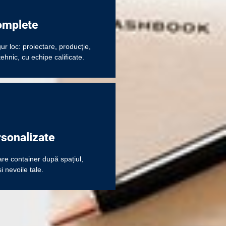
omplete​
gur loc: proiectare, producție,
tehnic, cu echipe calificate.
rsonalizate
re container după spațiul,
i nevoile tale.