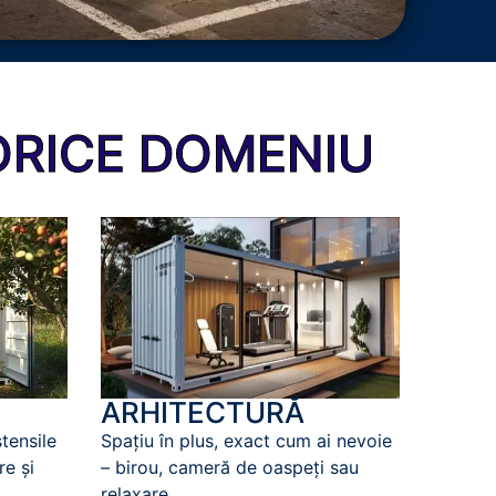
ORICE DOMENIU
ARHITECTURĂ
Spațiu în plus, exact cum ai nevoie
tensile
– birou, cameră de oaspeți sau
re și
relaxare.