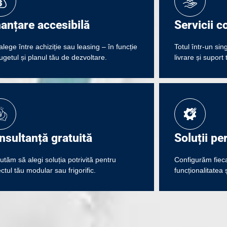
nanțare accesibilă
Servicii c
alege între achiziție sau leasing – în funcție
Totul într-un sin
ugetul și planul tău de dezvoltare.
livrare și suport 
nsultanță gratuită
Soluții pe
jutăm să alegi soluția potrivită pentru
Configurăm fieca
ctul tău modular sau frigorific.
funcționalitatea ș