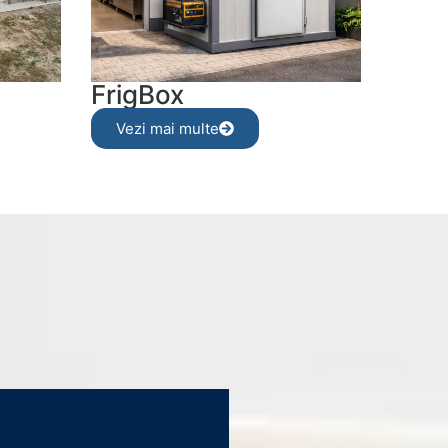
FrigBox
Vezi mai multe