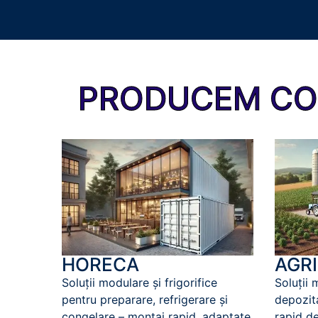
PRODUCEM CON
HORECA
AGR
Soluții modulare și frigorifice
Soluții
pentru preparare, refrigerare și
depozita
congelare – montaj rapid, adaptate
rapid de