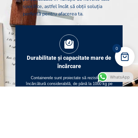
specifice, astfel încât să obții soluția
perfectă pentru afacerea ta.
0
Durabilitate și capacitate mare de
încărcare
WhatsApp
Containerele sunt proiectate să reziste la o
încărcătură considerabilă, de până la 1000 kg pe
metru pătrat. Această caracteristică garantează
că produsele depozitate sunt protejate și în
siguranță, chiar dacă sunt de capacități mari.