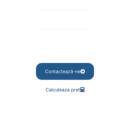
Echipate cu sisteme avansate de protecție împotriva
intemperiilor și furtului
Pot fi personalizate pentru a se potrivi cerințelor
unice ale fiecărui client
Sisteme de închidere securizate și acoperișuri etanșe
pentru asigurarea protecției
Contactează-ne
Calculeaza pret