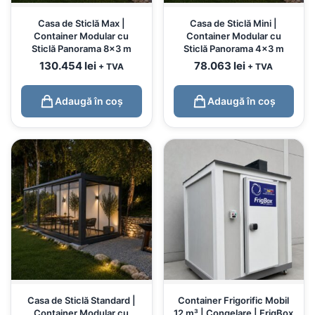
Casa de Sticlă Max |
Casa de Sticlă Mini |
Container Modular cu
Container Modular cu
Sticlă Panorama 8×3 m
Sticlă Panorama 4×3 m
130.454
lei
78.063
lei
+ TVA
+ TVA
Adaugă în coș
Adaugă în coș
Casa de Sticlă Standard |
Container Frigorific Mobil
Container Modular cu
12 m³ | Congelare | FrigBox