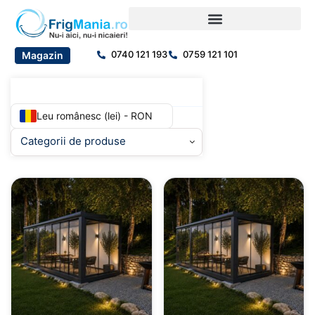
0740 121 193
0759 121 101
Magazin
Leu românesc (lei) - RON