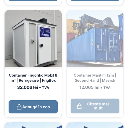
Container Frigorific Mobil 8
Container Maritim 12m |
m³ | Refrigerare | FrigBox
Second Hand | Maersk
32.006
lei
12.065
lei
+ TVA
+ TVA
Citește mai
Adaugă în coș
mult