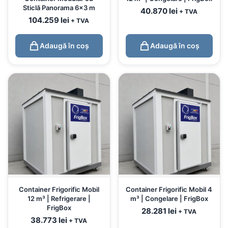
Sticlă Panorama 6×3 m
40.870
lei
+ TVA
104.259
lei
+ TVA
Adaugă în coș
Adaugă în coș
Container Frigorific Mobil
Container Frigorific Mobil 4
12 m³ | Refrigerare |
m³ | Congelare | FrigBox
FrigBox
28.281
lei
+ TVA
38.773
lei
+ TVA