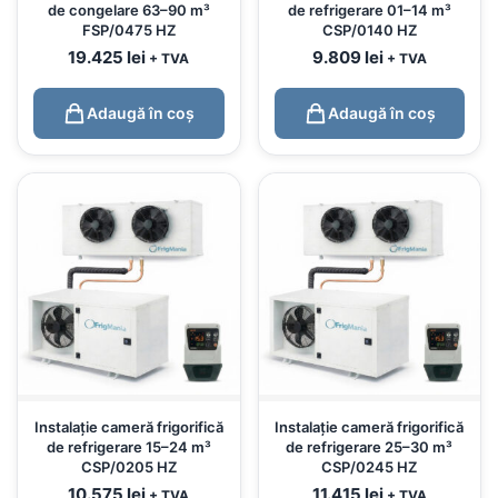
de congelare 63–90 m³
de refrigerare 01–14 m³
FSP/0475 HZ
CSP/0140 HZ
19.425
lei
9.809
lei
+ TVA
+ TVA
Adaugă în coș
Adaugă în coș
Instalație cameră frigorifică
Instalație cameră frigorifică
de refrigerare 15–24 m³
de refrigerare 25–30 m³
CSP/0205 HZ
CSP/0245 HZ
10.575
lei
11.415
lei
+ TVA
+ TVA