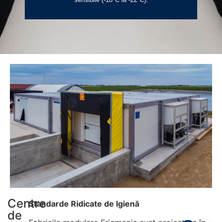
Centre
Standarde Ridicate de Igienă
de