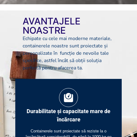
AVANTAJELE
NOASTRE
Echipate cu cele mai moderne materiale,
containerele noastre sunt proiectate și
personalizate în funcție de nevoile tale
specifice, astfel încât să obții soluția
perfectă pentru afacerea ta.
Durabilitate și capacitate mare de
încărcare
Containerele sunt proiectate să reziste la o
încărcătură considerabilă, de până la 1000 kg pe