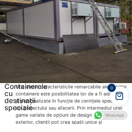
Containerele
Una dintre caracteristicile remarcabile ale acestor
0
cu
containere este posibilitatea lor de a fi adaptate
destinații
și personalizate în funcție de cerințele specifice
speciale
ale proiectului sau afacerii. Prin intermediul unei
game variate de opțiuni de design interior și
WhatsApp
exterior, clienții pot crea spații unice și
funcționale care să se potrivească cu identitatea