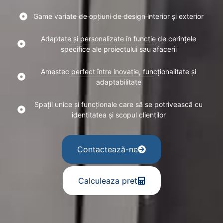
Game variate de opțiuni de design interior și exterior
Adaptate și personalizate în funcție de cerințele
specifice ale proiectului sau afacerii
Amestec perfect între inovație, funcționalitate și
adaptabilitate
Spații unice și funcționale care să se potrivească cu
identitatea și scopul clienților
Contactează-ne
Calculeaza pret