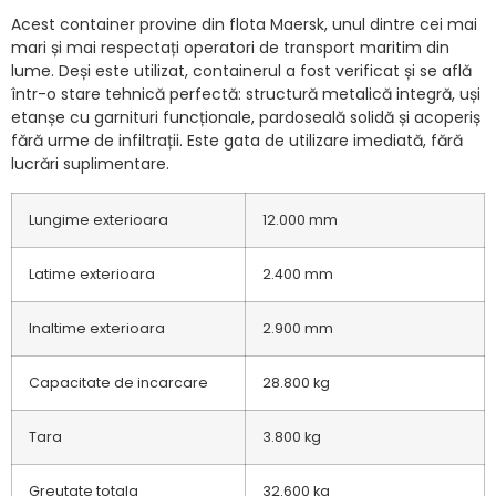
Acest container provine din flota Maersk, unul dintre cei mai
mari și mai respectați operatori de transport maritim din
lume. Deși este utilizat, containerul a fost verificat și se află
într-o stare tehnică perfectă: structură metalică integră, uși
etanșe cu garnituri funcționale, pardoseală solidă și acoperiș
fără urme de infiltrații. Este gata de utilizare imediată, fără
lucrări suplimentare.
Lungime exterioara
12.000 mm
Latime exterioara
2.400 mm
Inaltime exterioara
2.900 mm
Capacitate de incarcare
28.800 kg
Tara
3.800 kg
Greutate totala
32.600 kg