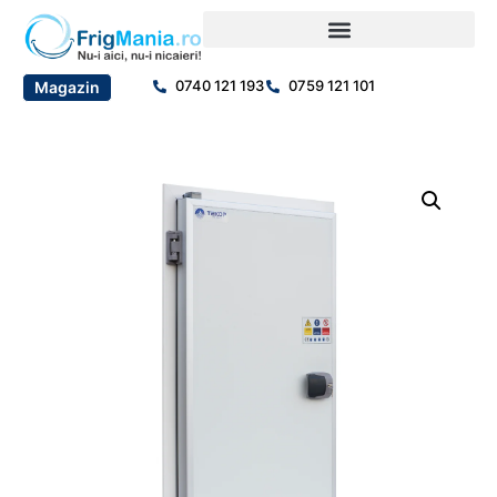
0740 121 193
0759 121 101
Magazin