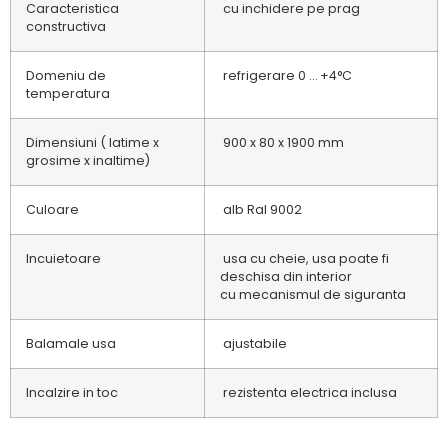
Caracteristica
cu inchidere pe prag
constructiva
Domeniu de
refrigerare 0 … +4°C
temperatura
Dimensiuni ( latime x
900 x 80 x 1900 mm
grosime x inaltime)
Culoare
alb Ral 9002
Incuietoare
usa cu cheie, usa poate fi
deschisa din interior
cu mecanismul de siguranta
Balamale usa
ajustabile
Incalzire in toc
rezistenta electrica inclusa