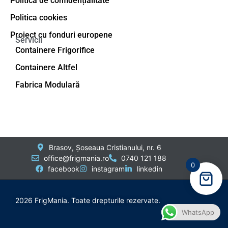
Politica de confidențialitate
Politica cookies
Proiect cu fonduri europene
Servicii
Containere Frigorifice
Containere Altfel
Fabrica Modulară
Brasov, Șoseaua Cristianului, nr. 6
office@frigmania.ro
0740 121 188
0
facebook
instagram
linkedin
2026 FrigMania. Toate drepturile rezervate.
WhatsApp