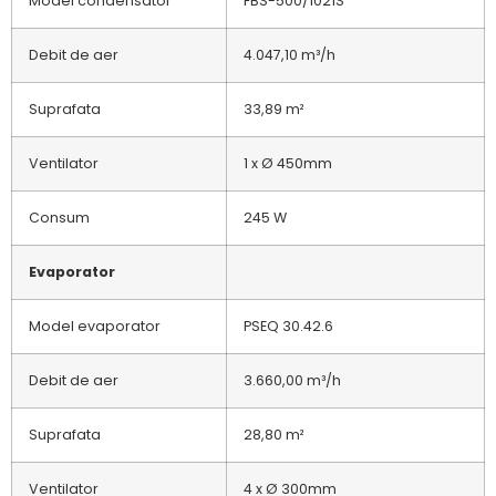
Model condensator
FBS-500/1021S
Debit de aer
4.047,10 m³/h
Suprafata
33,89 m²
Ventilator
1 x Ø 450mm
Consum
245 W
Evaporator
Model evaporator
PSEQ 30.42.6
Debit de aer
3.660,00 m³/h
Suprafata
28,80 m²
Ventilator
4 x Ø 300mm