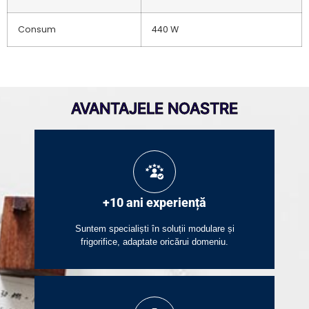
Consum
440 W
AVANTAJELE NOASTRE
+10 ani experiență
Suntem specialiști în soluții modulare și
frigorifice, adaptate oricărui domeniu.