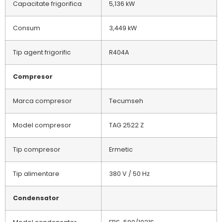
Capacitate frigorifica
5,136 kW
Consum
3,449 kW
Tip agent frigorific
R404A
Compresor
Marca compresor
Tecumseh
Model compresor
TAG 2522 Z
Tip compresor
Ermetic
Tip alimentare
380 V / 50 Hz
Condensator