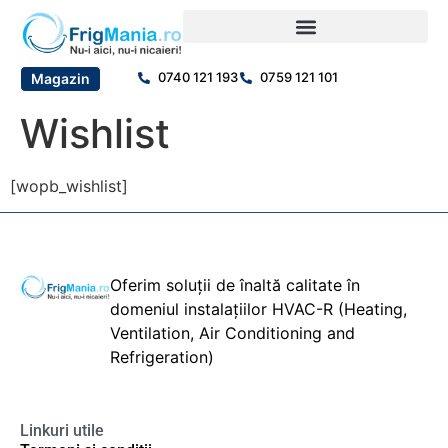
0740 121 193
0759 121 101
Magazin
Wishlist
[wopb_wishlist]
Oferim soluții de înaltă calitate în
domeniul instalațiilor HVAC-R (Heating,
Ventilation, Air Conditioning and
Refrigeration)
Linkuri utile