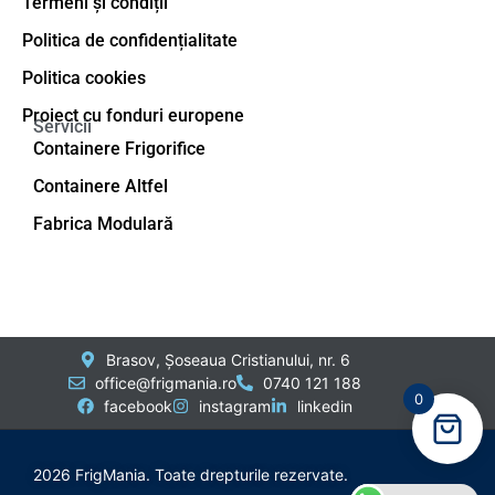
Termeni și condiții
Politica de confidențialitate
Politica cookies
Proiect cu fonduri europene
Servicii
Containere Frigorifice
Containere Altfel
Fabrica Modulară
Brasov, Șoseaua Cristianului, nr. 6
office@frigmania.ro
0740 121 188
0
facebook
instagram
linkedin
2026 FrigMania. Toate drepturile rezervate.